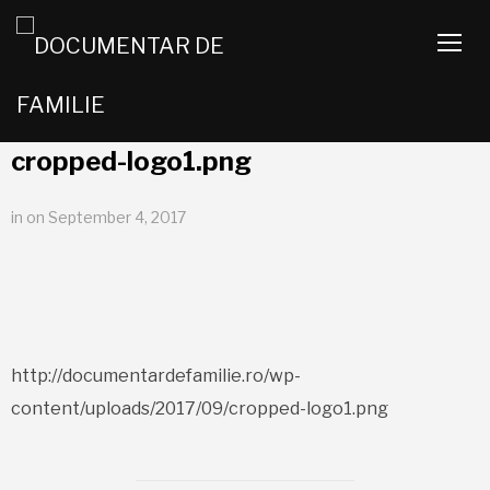
TOGG
cropped-logo1.png
in
on
September 4, 2017
http://documentardefamilie.ro/wp-
content/uploads/2017/09/cropped-logo1.png