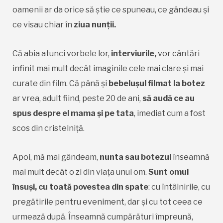
oamenii ar da orice să știe ce spuneau, ce gândeau și
ce visau chiar în
ziua nunții.
Că abia atunci vorbele lor,
interviurile,
vor cântări
infinit mai mult decât imaginile cele mai clare și mai
curate din film. Că până și
bebelușul filmat la botez
ar vrea, adult fiind, peste 20 de ani,
să audă ce au
spus despre el mama și pe tata
, imediat cum a fost
scos din cristelniță.
Apoi, mă mai gândeam,
nunta sau botezul
înseamnă
mai mult decât o zi din viața unui om.
Sunt omul
însuși, cu toată povestea din spate
: cu întâlnirile, cu
pregătirile pentru eveniment, dar și cu tot ceea ce
urmează după. Înseamnă cumpărături împreună,