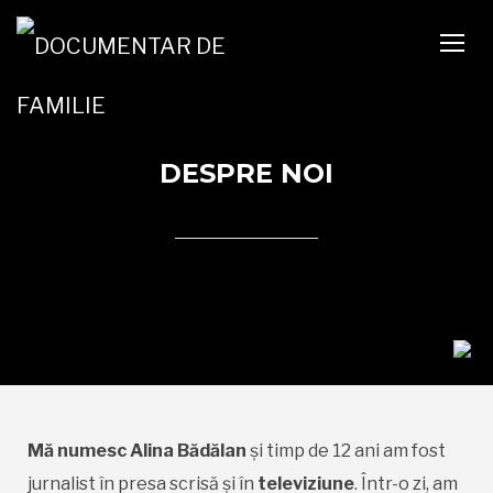
TOGG
DESPRE NOI
Mă numesc Alina Bădălan
și timp de 12 ani am fost
jurnalist în presa scrisă și în
televiziune
. Într-o zi, am