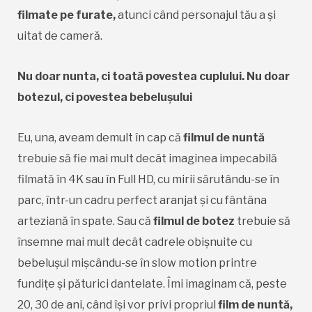
filmate pe furate,
atunci când personajul tău a și
uitat de cameră.
Nu doar nunta, ci toată povestea cuplului. Nu doar
botezul, ci povestea bebelușului
Eu, una, aveam demult în cap că
filmul de nuntă
trebuie să fie mai mult decât imaginea impecabilă
filmată în 4K sau în Full HD, cu mirii sărutându-se în
parc, într-un cadru perfect aranjat și cu fântâna
arteziană în spate. Sau că
filmul de botez
trebuie să
însemne mai mult decât cadrele obișnuite cu
bebelușul mișcându-se în slow motion printre
fundițe și păturici dantelate. Îmi imaginam că, peste
20, 30 de ani, când își vor privi propriul
film de nuntă,