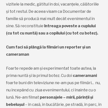
vizitele la medic, gătitul în doi, vacanțele, călătoriile
și tot restul. De aceea visam ca Documentar de
familie să producă mai mult decât evenimentul în
sine. Să reconstituie
întreaga poveste a cuplului
(cu tot cu nuntă) sau a copilului (cu tot cu botez).
Cum faci să plângă la filmări un reporter și un
cameraman
Foarte repede am și experimentat toate astea, la
prima nuntă și la primul botez. Cu doi
cameramani
foarte buni din televiziune ne-am pus pe filmări... nu,
nu începând cu ziua evenimentului, ci înainte cu o
lună. Ne-am filmat
personajele – mirii, părinții și
bebelușul
– în casă, în bucătărie, pe stradă, în parc, în