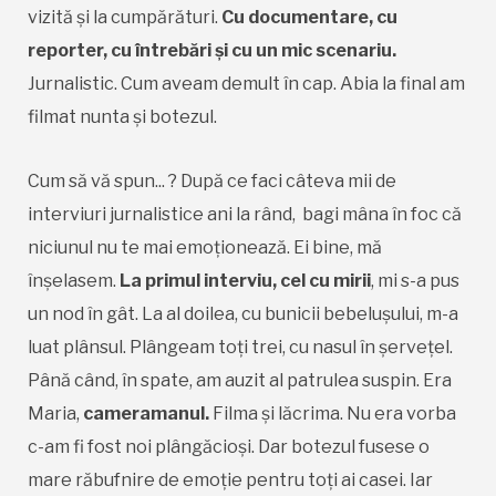
vizită și la cumpărături.
Cu documentare, cu
reporter, cu întrebări și cu un mic scenariu.
Jurnalistic. Cum aveam demult în cap. Abia la final am
filmat nunta și botezul.
Cum să vă spun... ? După ce faci câteva mii de
interviuri jurnalistice ani la rând, bagi mâna în foc că
niciunul nu te mai emoționează. Ei bine, mă
înșelasem.
La
primul interviu, cel cu mirii
, mi s-a pus
un nod în gât. La al doilea, cu bunicii bebelușului, m-a
luat plânsul. Plângeam toți trei, cu nasul în șervețel.
Până când, în spate, am auzit al patrulea suspin. Era
Maria,
cameramanul.
Filma și lăcrima. Nu era vorba
c-am fi fost noi plângăcioși. Dar botezul fusese o
mare răbufnire de emoție pentru toți ai casei. Iar