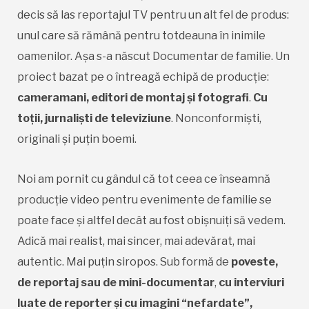
decis să las reportajul TV pentru un alt fel de produs:
unul care să rămână pentru totdeauna în inimile
oamenilor. Așa s-a născut Documentar de familie. Un
proiect bazat pe o întreagă echipă de producție:
cameramani, editori de montaj și fotografi
.
Cu
toții, jurnaliști de
televiziune
. Nonconformiști,
originali și puțin boemi.
Noi am pornit cu gândul că tot ceea ce înseamnă
producție video pentru evenimente de familie se
poate face și altfel decât au fost obișnuiți să vedem.
Adică mai realist, mai sincer, mai adevărat, mai
autentic. Mai puțin siropos. Sub formă de
poveste,
de reportaj sau de mini-documentar
,
cu interviuri
luate de reporter și cu imagini
“nefardate”,