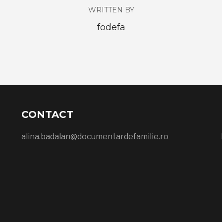
WRITTEN BY
fodefa
CONTACT
alina.badalan@documentardefamilie.ro