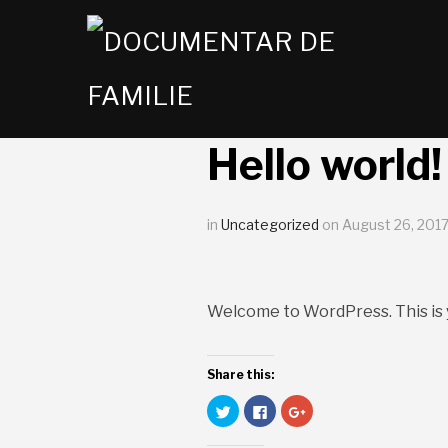
Hello world!
in
Uncategorized
on
August 26, 201
Welcome to WordPress. This is you
Share this:
Click
Click
Click
to
to
to
share
share
share
on
on
on